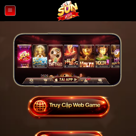
Skip
to
content