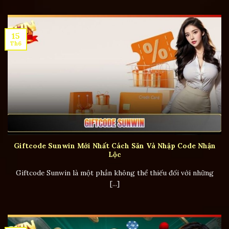
Tốc độ tải game Sun win và chuyển sảnh mượt mà
Một điểm khá thú vị tại cổng game Sunwin là anh em có
thể theo dõi một bàn cược nhưng muốn xem nhanh kết
15
quả ở bàn khác, hệ thống vẫn cho phép chuyển qua lại
Th6
mà không làm mất dữ liệu phiên trước.
Chuyển từ game bài sang nổ hũ chỉ từ 1-2s mà không
bị out, anh em không cần đăng nhập lại.
Chuyển sảnh gần như không phải tải lại toàn bộ dữ
liệu.
Không xuất hiện màn hình chờ kéo dài khi đổi phòng
Giftcode Sunwin Mới Nhất Cách Săn Và Nhập Code Nhận
cược.
Lộc
Giữ nguyên số dư mà không bị thất thoát khi di
Giftcode Sunwin là một phần không thể thiếu đối với những
chuyển giữa các game.
[...]
Trải nghiệm đồng bộ trên điện thoại và PC
Không ít cổng game hiện nay như Sumclub, Vuaclub vẫn