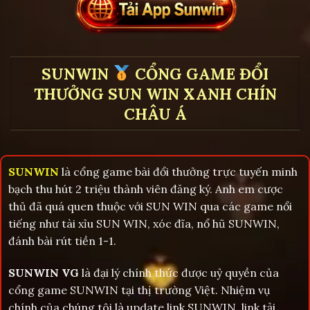
SUNWIN
CỔNG GAME ĐỔI
THƯỞNG SUN WIN XANH CHÍN
CHÂU Á
SUNWIN
là cổng game bài đổi thưởng trực tuyến minh
bạch thu hút 2 triệu thành viên đăng ký. Anh em cược
thủ đã quá quen thuộc với SUN WIN qua các game nổi
tiếng như tài xỉu SUN WIN, xóc đĩa, nổ hũ SUNWIN,
đánh bài rút tiền 1-1.
SUNWIN VG
là đại lý chính thức được uỷ quyền của
cổng game SUNWIN tại thị trường Việt. Nhiệm vụ
chính của chúng tôi là update link SUNWIN, link tải