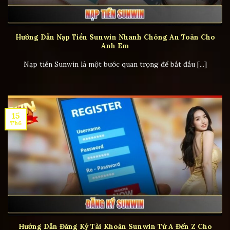
Tháng 5/2026, cổng game Sunwin ghi nhận 12 triệu tài
khoản đã đăng ký và kích hoạt thành công. Dưới đây là
những lý do giúp Sun win sở hữu lượng người chơi đông
Hướng Dẫn Nạp Tiền Sunwin Nhanh Chóng An Toàn Cho
Anh Em
đảo đến vậy.
Nạp tiền Sunwin là một bước quan trọng để bắt đầu [...]
15
Th6
Người chơi đánh giá tốt khi trải nghiệm tại cổng game
Sunwin
Hướng Dẫn Đăng Ký Tài Khoản Sunwin Từ A Đến Z Cho
Thiết kế giao diện cổng game bài Sunwin căng đét